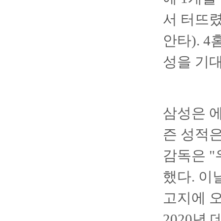
서 터뜨렸
안타). 
성을 기대
삼성은 에
즌 성적은 
감독은 "
했다. 이
고지에 오
2020년