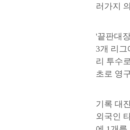
러가지 의
'끝판대장
3개 리그
리 투수로
초로 영
기록 대잔
외국인 타
에 1개를