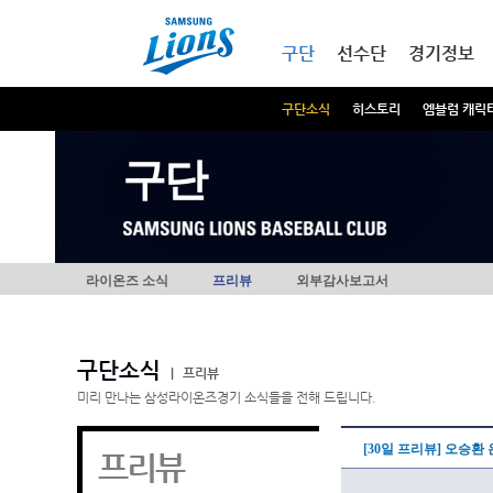
본문내용 바로가기
메인메뉴 바로가기
구단
선수단
경기정보
구단소식
히스토리
엠블럼 캐릭
구단
라이온즈 소식
프리뷰
외부감사보고서
구단소식
|
프리뷰
미리 만나는 삼성라이온즈경기 소식들을 전해 드립니다.
[30일 프리뷰] 오승환
프리뷰