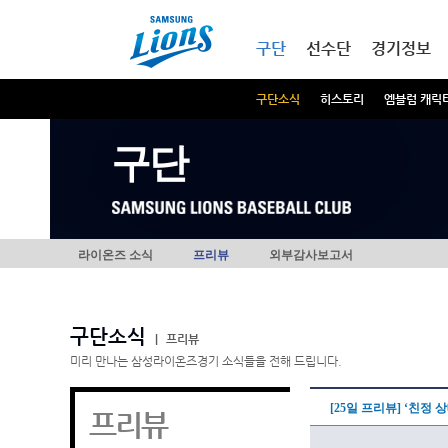
본문내용 바로가기
메인메뉴 바로가기
구단
선수단
경기정보
구단소식
히스토리
엠블럼 캐릭
구단
라이온즈 소식
프리뷰
외부감사보고서
구단소식
|
프리뷰
미리 만나는 삼성라이온즈경기 소식들을 전해 드립니다.
[25일 프리뷰] ‘친정
프리뷰