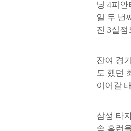
닝 4피안
일 두 번
진 3실점
잔여 경기
도 했던 
이어갈 태
삼성 타자
속 홈런을