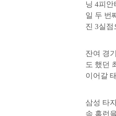
닝 4피안
일 두 번
진 3실점
잔여 경기
도 했던 
이어갈 태
삼성 타자
속 홈런을