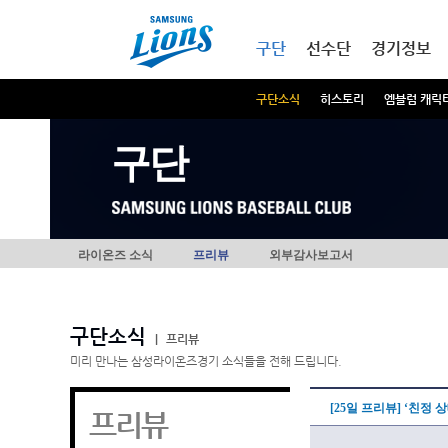
본문내용 바로가기
메인메뉴 바로가기
구단
선수단
경기정보
구단소식
히스토리
엠블럼 캐릭
구단
라이온즈 소식
프리뷰
외부감사보고서
구단소식
|
프리뷰
미리 만나는 삼성라이온즈경기 소식들을 전해 드립니다.
[25일 프리뷰] ‘친정
프리뷰