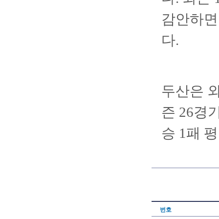
감안하면
다.
두산은 외
즌 26경기
승 1패 
번호