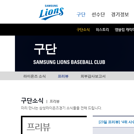
본문내용 바로가기
메인메뉴 바로가기
구단
선수단
경기정보
구단소식
히스토리
엠블럼 캐릭
구단
라이온즈 소식
프리뷰
외부감사보고서
구단소식
|
프리뷰
미리 만나는 삼성라이온즈경기 소식들을 전해 드립니다.
[23일 프리뷰] ‘4위
프리뷰