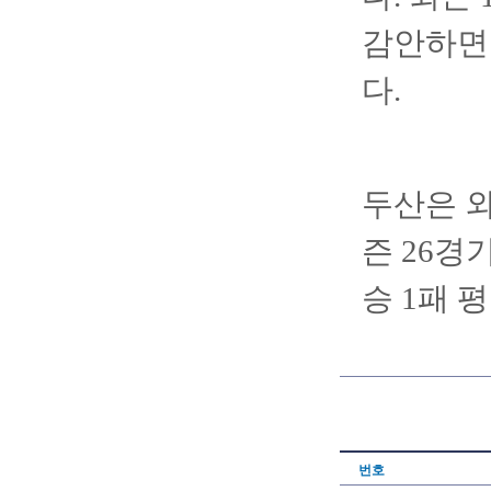
감안하면
다.
두산은 외
즌 26경기
승 1패 
번호