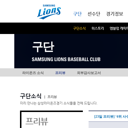
본문내용 바로가기
메인메뉴 바로가기
구단
선수단
경기정보
구단소식
히스토리
엠블럼 캐릭
구단
라이온즈 소식
프리뷰
외부감사보고서
구단소식
|
프리뷰
미리 만나는 삼성라이온즈경기 소식들을 전해 드립니다.
[23일 프리뷰] ‘4위
프리뷰