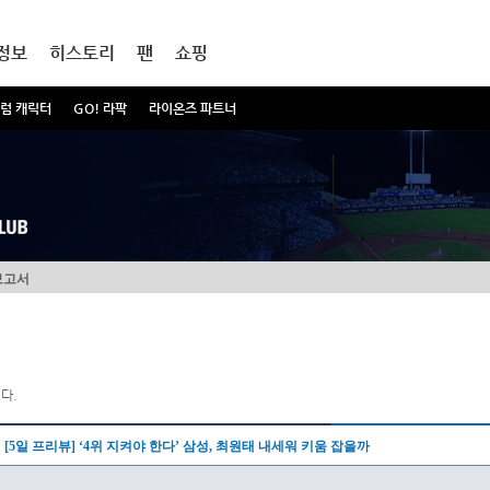
정보
히스토리
팬
쇼핑
럼 캐릭터
GO! 라팍
라이온즈 파트너
보고서
다.
[5일 프리뷰] ‘4위 지켜야 한다’ 삼성, 최원태 내세워 키움 잡을까