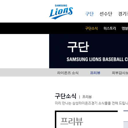
본문내용 바로가기
메인메뉴 바로가기
구단
선수단
경기
구단소식
히스토리
엠블
구단
라이온즈 소식
프리뷰
외부감사
구단소식
|
프리뷰
미리 만나는 삼성라이온즈경기 소식들을 전해 드립니
프리뷰