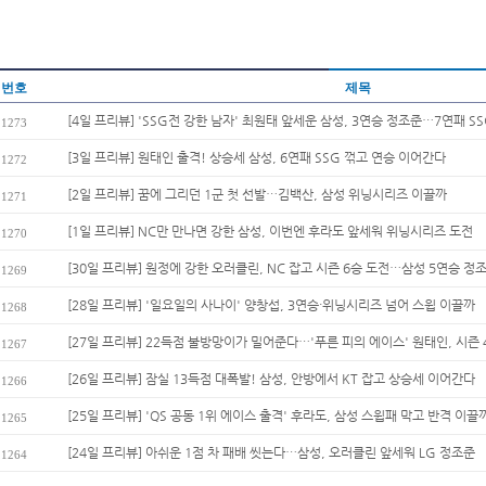
번호
제목
[4일 프리뷰] 'SSG전 강한 남자' 최원태 앞세운 삼성, 3연승 정조준…7연패 SS
1273
[3일 프리뷰] 원태인 출격! 상승세 삼성, 6연패 SSG 꺾고 연승 이어간다
1272
[2일 프리뷰] 꿈에 그리던 1군 첫 선발…김백산, 삼성 위닝시리즈 이끌까
1271
[1일 프리뷰] NC만 만나면 강한 삼성, 이번엔 후라도 앞세워 위닝시리즈 도전
1270
[30일 프리뷰] 원정에 강한 오러클린, NC 잡고 시즌 6승 도전…삼성 5연승 정
1269
[28일 프리뷰] '일요일의 사나이' 양창섭, 3연승·위닝시리즈 넘어 스윕 이끌까
1268
[27일 프리뷰] 22득점 불방망이가 밀어준다…'푸른 피의 에이스' 원태인, 시즌 4
1267
[26일 프리뷰] 잠실 13득점 대폭발! 삼성, 안방에서 KT 잡고 상승세 이어간다
1266
[25일 프리뷰] 'QS 공동 1위 에이스 출격' 후라도, 삼성 스윕패 막고 반격 이끌
1265
[24일 프리뷰] 아쉬운 1점 차 패배 씻는다…삼성, 오러클린 앞세워 LG 정조준
1264