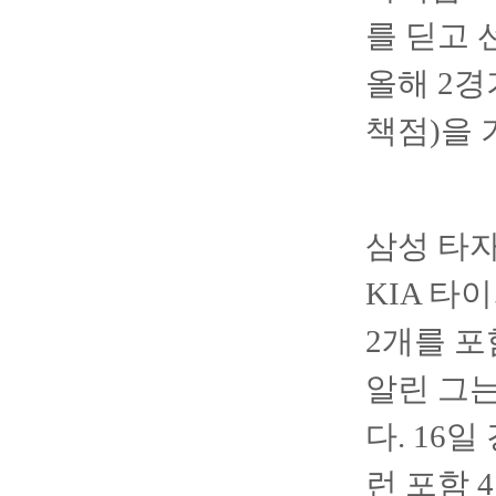
를 딛고 
올해 2경
책점)을 
삼성 타자
KIA 타
2개를 포
알린 그는
다. 16
런 포함 