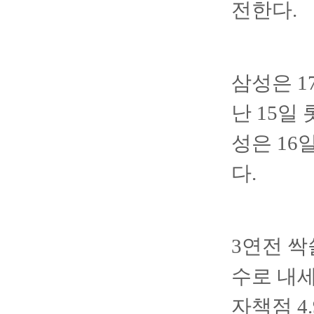
전한다.
삼성은 1
난 15일
성은 16
다.
3연전 싹
수로 내세
자책점 4