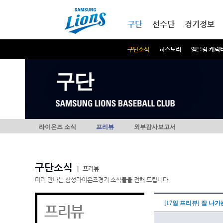
본문내용 바로가기
메인메뉴 바로가기
구단
선수단
경기정보
구단소식
히스토리
엠블럼 캐릭
구단
라이온즈 소식
프리뷰
외부감사보고서
구단소식
|
프리뷰
미리 만나는 삼성라이온즈경기 소식들을 전해 드립니다.
[17일 프리뷰] 잘 나
프리뷰