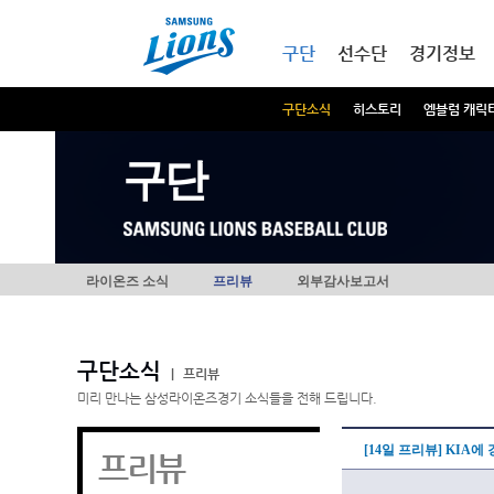
본문내용 바로가기
메인메뉴 바로가기
구단
선수단
경기정보
구단소식
히스토리
엠블럼 캐릭
구단
라이온즈 소식
프리뷰
외부감사보고서
구단소식
|
프리뷰
미리 만나는 삼성라이온즈경기 소식들을 전해 드립니다.
[14일 프리뷰] KIA
프리뷰