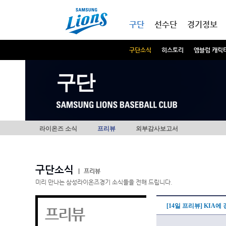
본문내용 바로가기
메인메뉴 바로가기
구단
선수단
경기정보
구단소식
히스토리
엠블럼 캐릭
구단
라이온즈 소식
프리뷰
외부감사보고서
구단소식
|
프리뷰
미리 만나는 삼성라이온즈경기 소식들을 전해 드립니다.
[14일 프리뷰] KIA
프리뷰