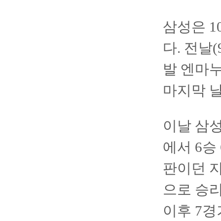
삼성은 1
다. 전날
발 엔마누
마지막 날
이날 삼성
에서 6승
판이던 지
으로 승리
이후 7경