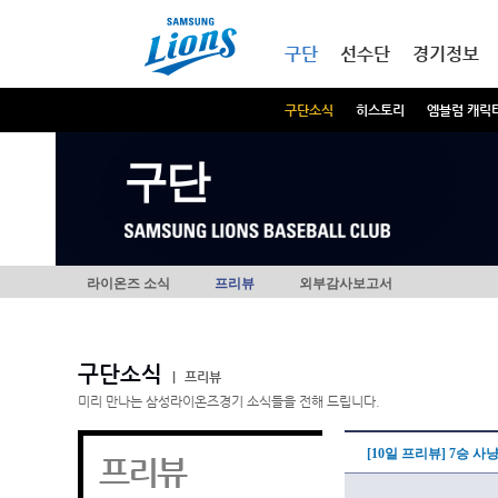
본문내용 바로가기
메인메뉴 바로가기
구단
선수단
경기정보
구단소식
히스토리
엠블럼 캐릭
구단
라이온즈 소식
프리뷰
외부감사보고서
구단소식
|
프리뷰
미리 만나는 삼성라이온즈경기 소식들을 전해 드립니다.
[10일 프리뷰] 7승 
프리뷰