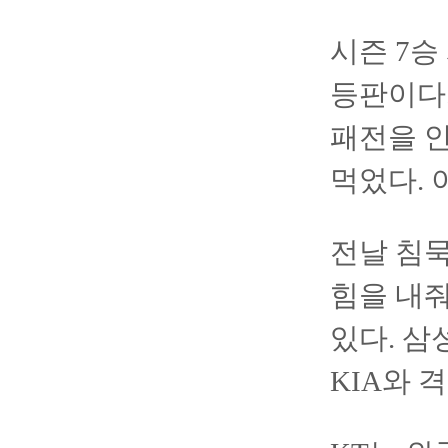
시즌 7승
등판이다.
패전을 안
먹었다. 
전날 침묵
힘을 내줘
있다. 삼성
KIA와 