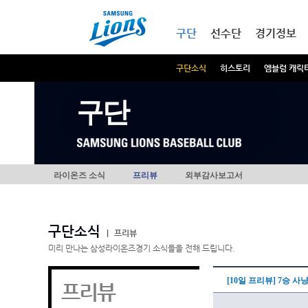
본문내용 바로가기
메인메뉴 바로가기
구단
선수단
경기정보
구단소식
히스토리
엠블럼 캐릭
구단
라이온즈 소식
프리뷰
외부감사보고서
구단소식
|
프리뷰
미리 만나는 삼성라이온즈경기 소식들을 전해 드립니다.
[10일 프리뷰] 7승 
프리뷰