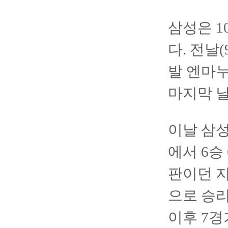
삼성은 1
다. 전날
발 엔마누
마지막 날
이날 삼성
에서 6승
판이던 지
으로 승리
이후 7경