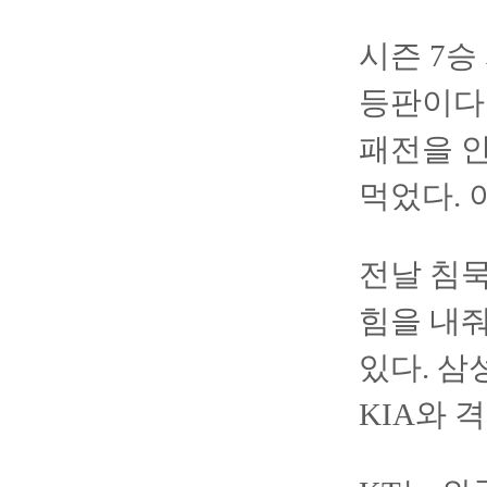
시즌 7승
등판이다.
패전을 안
먹었다. 
전날 침묵
힘을 내줘
있다. 삼성
KIA와 