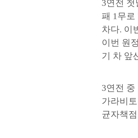
3연전 첫
패 1무로
차다. 이
이번 원정
기 차 앞
3연전 중
가라비토다
균자책점 