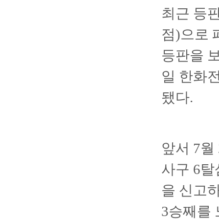
최근 등판
점)으로 
등판을 보
일 한화
됐다.
앞서 7월
사구 6탈
을 신고하
3승째를 