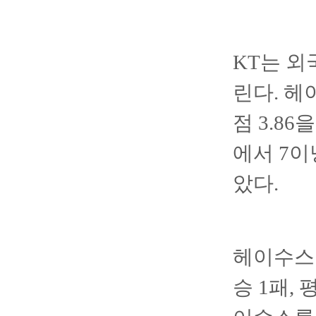
KT는 외
린다. 헤
점 3.8
에서 7이
았다.
헤이수스는
승 1패,