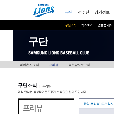
본문내용 바로가기
메인메뉴 바로가기
구단
선수단
경기정보
구단소식
히스토리
엠블럼 캐릭
구단
라이온즈 소식
프리뷰
외부감사보고서
구단소식
|
프리뷰
미리 만나는 삼성라이온즈경기 소식들을 전해 드립니다.
[9일 프리뷰] 뜨거워지
프리뷰