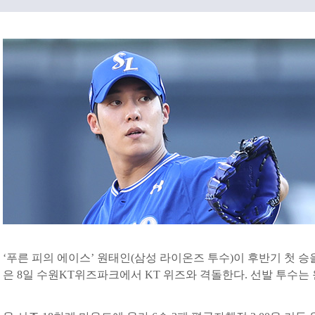
‘푸른 피의 에이스’ 원태인(삼성 라이온즈 투수)이 후반기 첫 승
은 8일 수원KT위즈파크에서 KT 위즈와 격돌한다. 선발 투수는