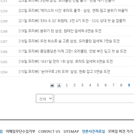
[23일 프리뷰] 3연패 삼성, 오러클린 선발 출격…반등 계기 만들까
1211
[22일 프리뷰] ‘에이스의 시간’ 후라도 출격…삼성, 연패 끊고 분위기 바꿀까
1210
[21일 프리뷰] ‘ERA 6.32’ 최원태, 3전 4기 도전…SSG 상대 첫 승 잡을까
1209
[19일 프리뷰] 분위기 탄 삼성, 원태인 앞세워 8연승 도전
1208
[18일 프리뷰] 우천 취소로 숨 고른 삼성, 오러클린 앞세워 7연승 도전
1207
[17일 프리뷰] 퐁당퐁당은 이제 그만! 오러클린, 안방 부진 딛고 첫 승 도전
1206
[16일 프리뷰] 1631일 만의 1위 삼성, 후라도 앞세워 6연승 도전
1205
[15일 프리뷰] '눈야구로 2위 도약' 삼성, 한화 잡고 5연승 도전
1204
1
2
3
4
5
6
7
8
9
침
이메일무단수집거부
CONTACT US
SITEMAP
언론사진자료실
모바일 버전 가기