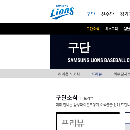
본문내용 바로가기
메인메뉴 바로가기
구단
선수단
경기
구단소식
히스토리
엠블
구단
라이온즈 소식
프리뷰
외부감사
구단소식
|
프리뷰
미리 만나는 삼성라이온즈경기 소식들을 전해 드립니
프리뷰