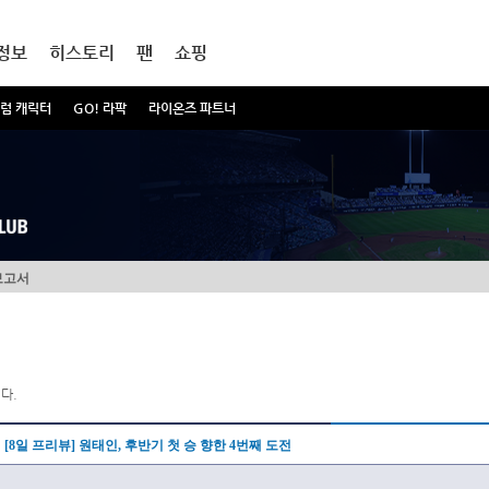
정보
히스토리
팬
쇼핑
럼 캐릭터
GO! 라팍
라이온즈 파트너
보고서
다.
[8일 프리뷰] 원태인, 후반기 첫 승 향한 4번째 도전