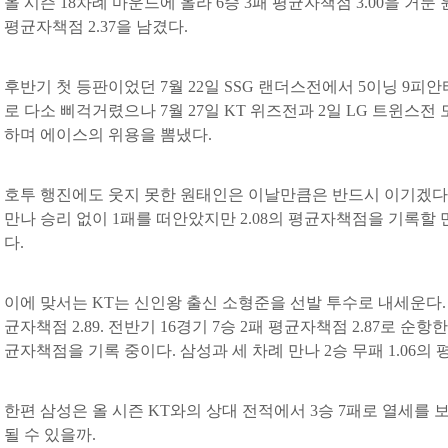
올 시즌 18차례 마운드에 올라 6승 3패 평균자책점 3.00을 거
평균자책점 2.37을 남겼다.
후반기 첫 등판이었던 7월 22일 SSG 랜더스전에서 5이닝 9피안
로 다소 삐걱거렸으나 7월 27일 KT 위즈전과 2일 LG 트윈스
하며 에이스의 위용을 뽐냈다.
호투 행진에도 웃지 못한 원태인은 이날만큼은 반드시 이기겠다는 
만나 승리 없이 1패를 떠안았지만 2.08의 평균자책점을 기록할
다.
이에 맞서는 KT는 신인왕 출신 소형준을 선발 투수로 내세운다. 올
균자책점 2.89. 전반기 16경기 7승 2패 평균자책점 2.87로 순항한
균자책점을 기록 중이다. 삼성과 세 차례 만나 2승 무패 1.06
한편 삼성은 올 시즌 KT와의 상대 전적에서 3승 7패로 열세를
될 수 있을까.