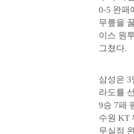
0-5 완
무릎을 꿇
이스 원투
그쳤다.
삼성은 3
라도를 선
9승 7패
수원 KT
무실점 