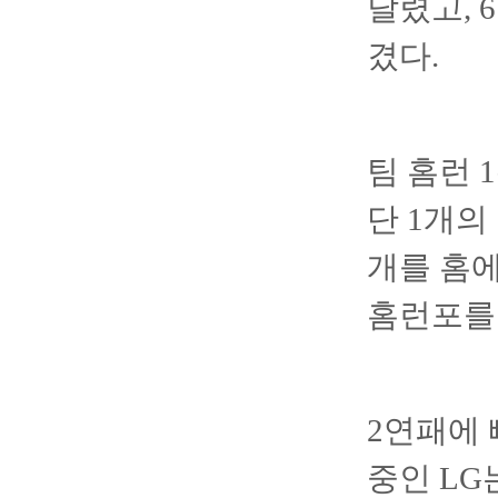
달렸고, 
겼다.
팀 홈런 
단 1개의
개를 홈
홈런포를
2연패에 빠
중인 LG는