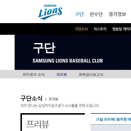
본문내용 바로가기
메인메뉴 바로가기
구단
선수단
경기정보
구단소식
히스토리
엠블럼 캐릭
구단
라이온즈 소식
프리뷰
외부감사보고서
구단소식
|
프리뷰
미리 만나는 삼성라이온즈경기 소식들을 전해 드립니다.
[1일 프리뷰] 듬직한 
프리뷰