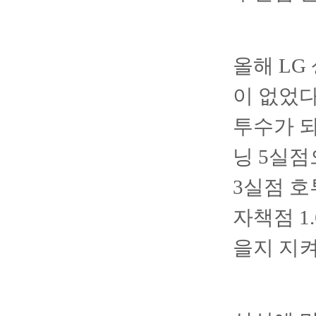
올해 LG
이 없었다
투수가 되
닝 5실점
3실점 호
자책점 1
을지 지