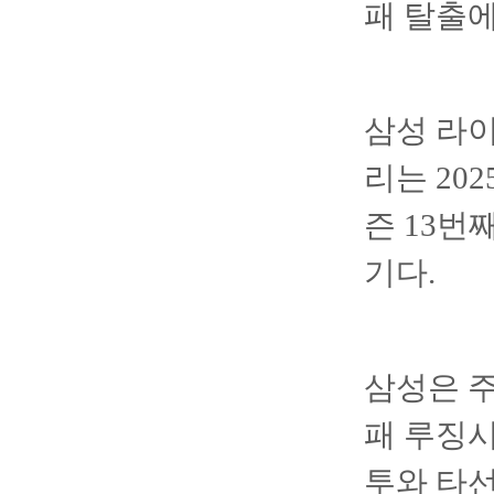
패 탈출
삼성 라
리는 20
즌 13번
기다.
삼성은 주
패 루징시
투와 타선