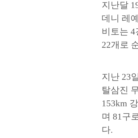
지난달 1
데니 레예
비토는 4
22개로 
지난 23
탈삼진 무
153km
며 81구
다.