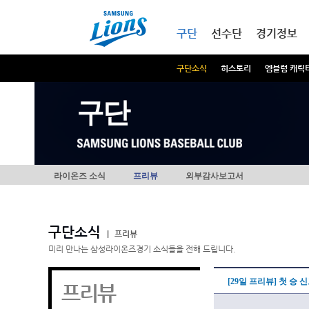
본문내용 바로가기
메인메뉴 바로가기
구단
선수단
경기정보
구단소식
히스토리
엠블럼 캐릭
구단
라이온즈 소식
프리뷰
외부감사보고서
구단소식
|
프리뷰
미리 만나는 삼성라이온즈경기 소식들을 전해 드립니다.
[29일 프리뷰] 첫 승
프리뷰