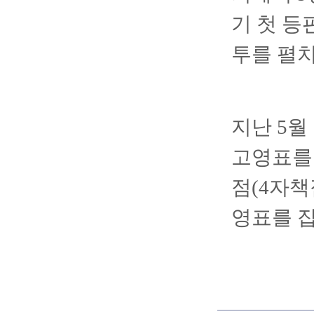
기 첫 등
투를 펼
지난 5월
고영표를 
점(4자책
영표를 잡