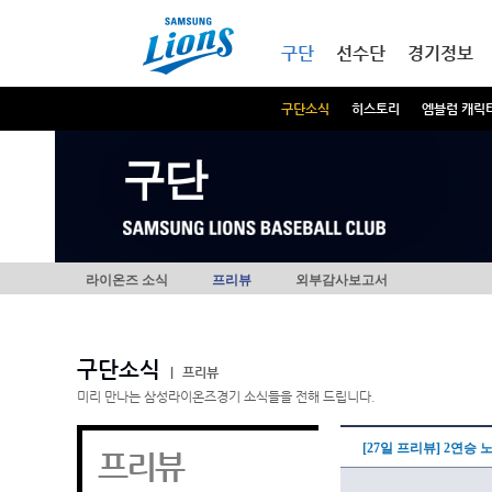
본문내용 바로가기
메인메뉴 바로가기
구단
선수단
경기정보
구단소식
히스토리
엠블럼 캐릭
구단
라이온즈 소식
프리뷰
외부감사보고서
구단소식
|
프리뷰
미리 만나는 삼성라이온즈경기 소식들을 전해 드립니다.
[27일 프리뷰] 2연승
프리뷰