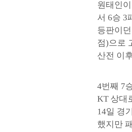
원태인이 
서 6승 
등판이던 
점)으로 
산전 이후
4번째 7
KT 상대
14일 경
했지만 