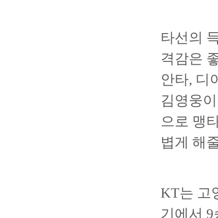
타선의 득
격감은 좋
안타, 디
김영웅이 
으로 맹타
볍게 해줄
KT는 고
기에서 9