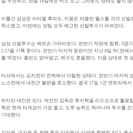
일 우천취소, 전날 18일에는 비도 오고 그라운드 상태도 좋지 않
이틀간 삼성은 아리엘 후라도, 키움은 라클란 웰스를 각각 선발
취소됐고, 이번에는 양팀 모두 예고한 선발투수가 바뀌었다.
삼성 선발투수는 헤르손 가라비토다. 전반기 막판에 합류, 3경기
2.57을 기록 중이다. 전반기 마지막 등판이던 지난 8일 NC전에
를 먹었다. 홈런도 얻어맞고, 제구도 흔들렸다. 키움 상대로 첫 
타선에서는 김지찬이 전력에서 이탈한 상태다. 전반기 마지막 경기
노스전에서 내전근 불편을 호소했다. 결국 17일 1군 엔트리에서
하지만 대안은 있다. 박진만 감독은 류지혁을 리드오프로 활용할
혁은 현재 타격감이 가장 좋고, 도루 능력도 뛰어나며 투수를 
기대했다.
김성윤, 구자욱 등 컨택 좋은 타자들이 삼성에 충분히 있다. 올