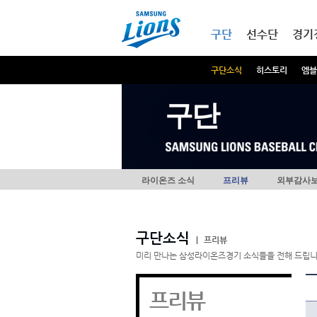
본문내용 바로가기
메인메뉴 바로가기
구단
선수단
경기
구단소식
히스토리
엠블
구단
라이온즈 소식
프리뷰
외부감사
구단소식
|
프리뷰
미리 만나는 삼성라이온즈경기 소식들을 전해 드립니
프리뷰