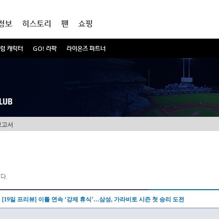
정보
히스토리
팬
쇼핑
럼 캐릭터
GO! 라팍
라이온즈 파트너
보고서
다.
[19일 프리뷰] 이틀 연속 ‘강제 휴식’…삼성, 가라비토 시즌 첫 승리 도전