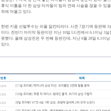
휴식 이틀을 더 한 삼성 타자들이 팀의 연패 사슬을 끊을 수 있을
위에 머물고 있다.
한편 키움 선발투수는 라울 알칸타라다. 시즌 7경기에 등판해 3승 
이다. 전반기 마지막 등판이던 지난 10일 LG전에서 6.1이닝 
못했다. 올해 삼성전은 두 번째 등판인데, 지난 6월 28일 6.1
있다.
번호
제목
[11일 프리뷰] 깨어나라 삼성 타선, 오러클린 3연패 탈출 중책
1253
[10일 프리뷰] ‘푸른 피 에이스’ 원태인 출격, 위기의 삼성 구할까
1252
[9일 프리뷰] ‘KT전 4승 1패’ 삼성, 최원태 앞세워 2위 도약 노린다
1251
[7일 프리뷰] 5월 3승 무패→올곧은병원 MVP 수상…양창섭, KIA 상대 상승