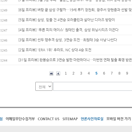
1250
[6일 프리뷰] 벼랑 끝 삼성 구할까…19세 루키 장찬희, 광주서 양현종과 선발 
1249
[5일 프리뷰] 삼성, 믿을 건 4연승 오러클린과 살아난 디아즈 방망이
1248
[4일 프리뷰] '푸른 피의 에이스' 원태인 출격, 삼성 위닝시리즈 이끈다
1247
[3일 프리뷰] 선두 맹추격 삼성, 3연승 도전…최원태 3승 사냥 나선다
1246
[2일 프리뷰] 'ERA 1위' 후라도, NC 상대 4승 도전
1245
[31일 프리뷰] 완봉승으로 3연승 발판 마련하더니…이번엔 연패 탈출 특명 받은
1244
1
2
3
4
5
6
7
8
9
침
이메일무단수집거부
CONTACT US
SITEMAP
언론사진자료실
모바일 버전 가기