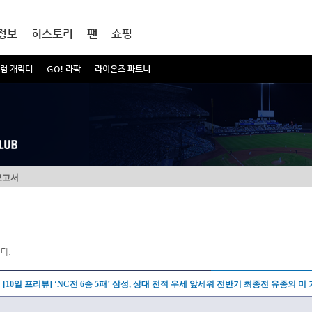
정보
히스토리
팬
쇼핑
럼 캐릭터
GO! 라팍
라이온즈 파트너
보고서
다.
[10일 프리뷰] ‘NC전 6승 5패’ 삼성, 상대 전적 우세 앞세워 전반기 최종전 유종의 미