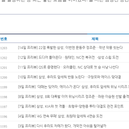
번호
제목
[14일 프리뷰] 22점 폭발한 삼성, 이번엔 문동주 정조준…작년 악몽 씻는다
1203
[12일 프리뷰] 드디어 돌아온다…원태인, NC전 복귀전→삼성 스윕 도전
1202
[11일 프리뷰] QS로 증명했다…오러클린, NC 상대로 첫 승 사냥 나선다
1201
[10일 프리뷰] 삼성, 후라도 앞세워 반등 노린다…구창모와 에이스 맞대결
1200
[9일 프리뷰] '대패는 잊어라, 에이스가 온다' 삼성, 후라도 앞세워 위닝 시리즈 
1199
[8일 프리뷰] 삼성, 8회 대폭발 이어 위닝시리즈 정조준…좌완 이승현 선발 출격
1198
[7일 프리뷰] 삼성, KIA와 첫 격돌…최형우-양현종 투타 대결도 관전 포인트
1197
[4일 프리뷰] ‘4G 연속 무패’ 삼성, 최원태 앞세워 4연승 도전
1196
[3일 프리뷰] 다시 후라도 차례가 왔다, 개막전 아쉬움 털어낼까
1195