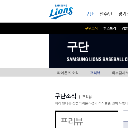
본문내용 바로가기
메인메뉴 바로가기
구단
선수단
경기
구단소식
히스토리
엠블
구단
라이온즈 소식
프리뷰
외부감사
구단소식
|
프리뷰
미리 만나는 삼성라이온즈경기 소식들을 전해 드립니
프리뷰