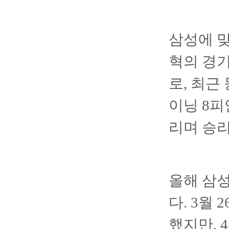
삼성에 맞
혁의 경기
로, 최근
이닝 8피
리며 승리
올해 삼성
다. 3월
했지만, 