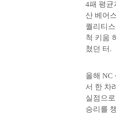
4패 평균
산 베어스
퀄리티스타
척 키움 
쳤던 터.
올해 NC
서 한 차
실점으로 
승리를 챙