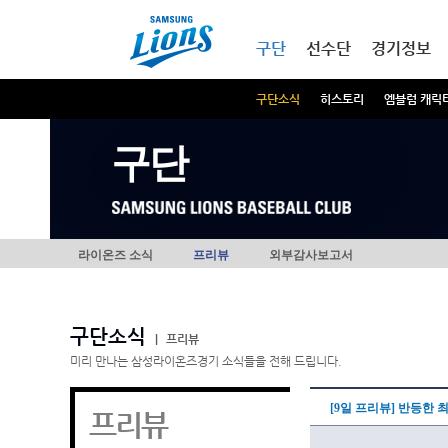
본문내용 바로가기
메인메뉴 바로가기
구단
선수단
경기정보
구단소식
히스토리
엠블럼 캐릭
구단
라이온즈 소식
프리뷰
외부감사보고서
구단소식
|
프리뷰
미리 만나는 삼성라이온즈경기 소식들을 전해 드립니다.
[9일 프리뷰] 반등한 
프리뷰