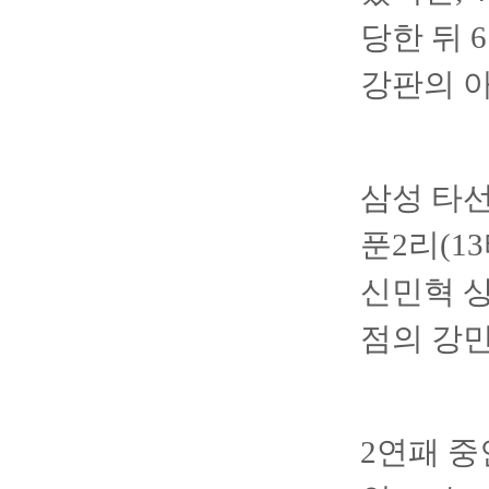
당한 뒤 
강판의 
삼성 타선
푼2리(1
신민혁 상
점의 강
2연패 중인