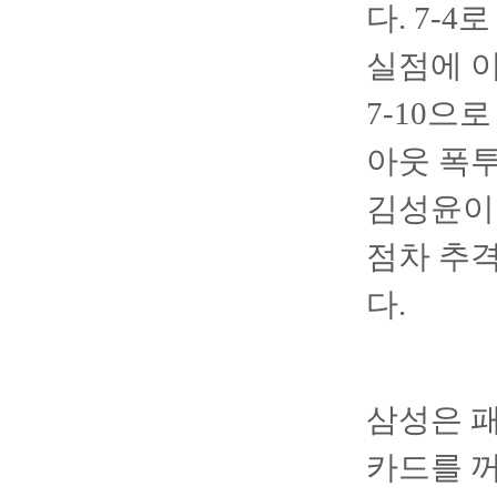
다. 7-
실점에 이
7-10으
아웃 폭투
김성윤이 
점차 추
다.
삼성은 패
카드를 꺼