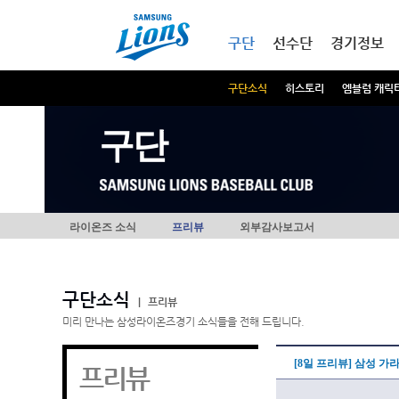
본문내용 바로가기
메인메뉴 바로가기
구단
선수단
경기정보
구단소식
히스토리
엠블럼 캐릭
구단
라이온즈 소식
프리뷰
외부감사보고서
구단소식
|
프리뷰
미리 만나는 삼성라이온즈경기 소식들을 전해 드립니다.
[8일 프리뷰] 삼성 가
프리뷰