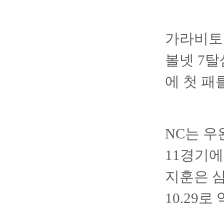
가라비토는
볼넷 7탈
에 첫 패
NC는 우
11경기에
지훈은 삼
10.29로