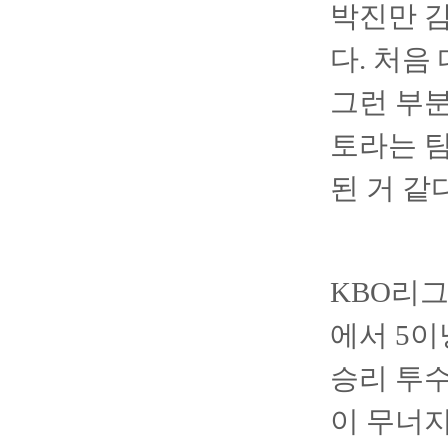
박진만 감
다. 처음
그런 부
토라는 팀
된 거 같
KBO리그
에서 5이
승리 투
이 무너지