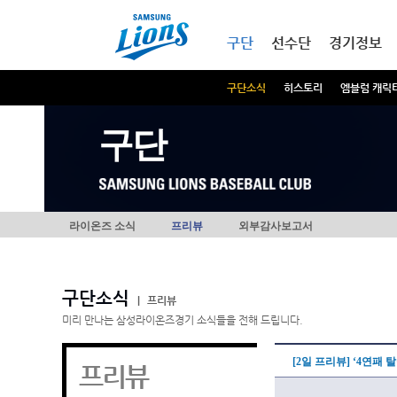
본문내용 바로가기
메인메뉴 바로가기
구단
선수단
경기정보
구단소식
히스토리
엠블럼 캐릭
구단
라이온즈 소식
프리뷰
외부감사보고서
구단소식
|
프리뷰
미리 만나는 삼성라이온즈경기 소식들을 전해 드립니다.
[2일 프리뷰] ‘4연패
프리뷰