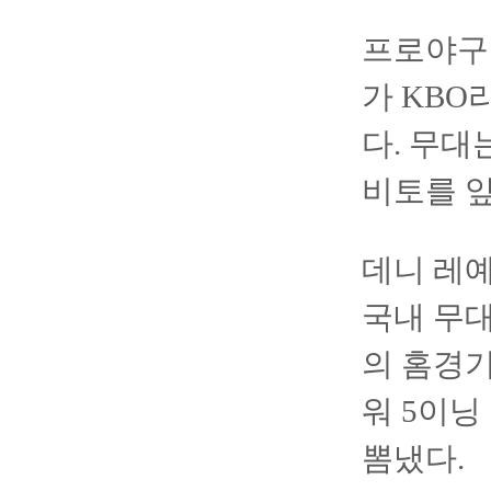
프로야구
가 KBO
다. 무대
비토를 
데니 레
국내 무대
의 홈경기
워 5이닝
뽐냈다.