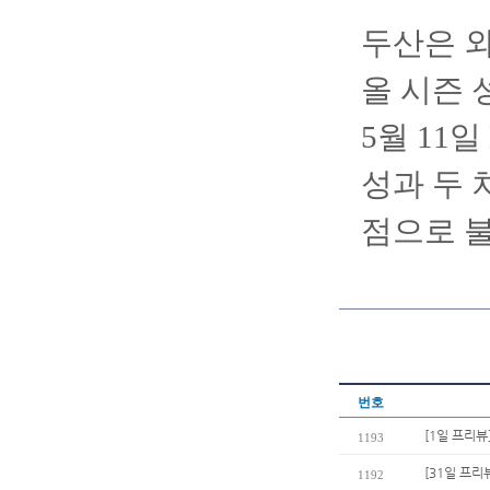
두산은 외
올 시즌 성
5월 11
성과 두 
점으로 
번호
[1일 프리뷰
1193
[31일 프리
1192