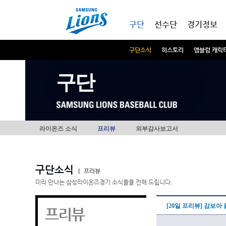
본문내용 바로가기
메인메뉴 바로가기
구단
선수단
경기정보
구단소식
히스토리
엠블럼 캐릭
구단
라이온즈 소식
프리뷰
외부감사보고서
구단소식
|
프리뷰
미리 만나는 삼성라이온즈경기 소식들을 전해 드립니다.
[20일 프리뷰] 감보아
프리뷰