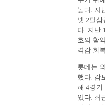
높다. 지
넷 2탈삼
다. 지난
호의 활약
격감 회
롯데는 외
했다. 감
해 4경기
있다. 최