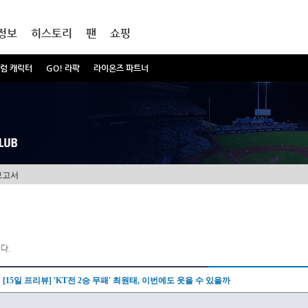
정보
히스토리
팬
쇼핑
럼 캐릭터
GO! 라팍
라이온즈 파트너
보고서
다.
[15일 프리뷰] 'KT전 2승 무패' 최원태, 이번에도 웃을 수 있을까