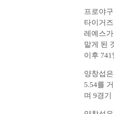
프로야구 
타이거즈
레예스가
맡게 된 것
이후 74
양창섭은 
5.54를
며 9경기
양창섭은 