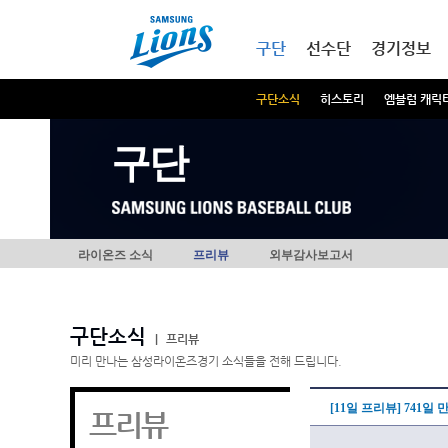
본문내용 바로가기
메인메뉴 바로가기
구단
선수단
경기정보
구단소식
히스토리
엠블럼 캐릭
구단
라이온즈 소식
프리뷰
외부감사보고서
구단소식
|
프리뷰
미리 만나는 삼성라이온즈경기 소식들을 전해 드립니다.
[11일 프리뷰] 741
프리뷰