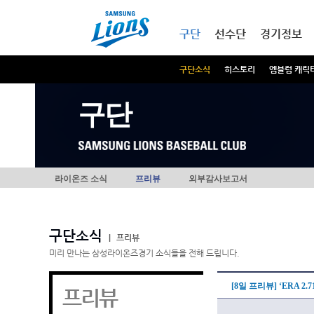
본문내용 바로가기
메인메뉴 바로가기
구단
선수단
경기정보
구단소식
히스토리
엠블럼 캐릭
구단
라이온즈 소식
프리뷰
외부감사보고서
구단소식
|
프리뷰
미리 만나는 삼성라이온즈경기 소식들을 전해 드립니다.
[8일 프리뷰] ‘ERA 
프리뷰