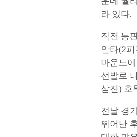
운데 퀄리
라 있다.
직전 등판
안타(2피
마운드에 
선발로 나
삼진) 호
전날 경기
뛰어난 