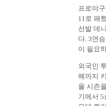
프로야구 
11로 패
선발 데
다. 3연
이 필요
외국인 투
해까지 
올 시즌을
기에서 5