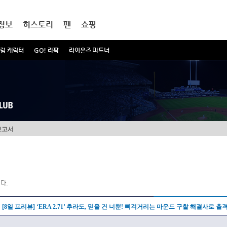
정보
히스토리
팬
쇼핑
럼 캐릭터
GO! 라팍
라이온즈 파트너
보고서
다.
[8일 프리뷰] ‘ERA 2.71’ 후라도, 믿을 건 너뿐! 삐걱거리는 마운드 구할 해결사로 출