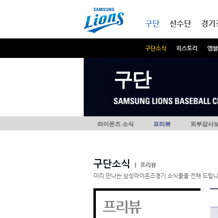
본문내용 바로가기
메인메뉴 바로가기
구단
선수단
경기
구단소식
히스토리
엠블
구단
라이온즈 소식
프리뷰
외부감사
구단소식
|
프리뷰
미리 만나는 삼성라이온즈경기 소식들을 전해 드립니
프리뷰