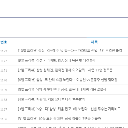
번호
제목
[10일 프리뷰] 삼성, KIA에 진 빚 갚는다… 가라비토 선발, 3위 추격전 출격
1173
[9일 프리뷰] 삼성 가라비토, KIA 상대 묵은 빚 되갚을까
1172
[7일 프리뷰] 삼성 원태인, 한화전 강세 이어갈까…시즌 11승 정조준
1171
[6일 프리뷰] 삼성, 또 한화 스윕 노린다… 이승현 vs 문동주 선발 맞대결
1170
[5일 프리뷰] ‘4위 지켜야 한다’ 삼성, 최원태 내세워 키움 잡을까
1169
[4일 프리뷰] 최원태, 키움 상대로 다시 호투할까
1168
[3일 프리뷰] ‘5승 1패’ 삼성, 키움 잡고 3위 노린다…선발 투수는 가라비토
1167
[31일 프리뷰] 10승 도전 원태인, 삼성 싹쓸이 3연승 이끌까
1166