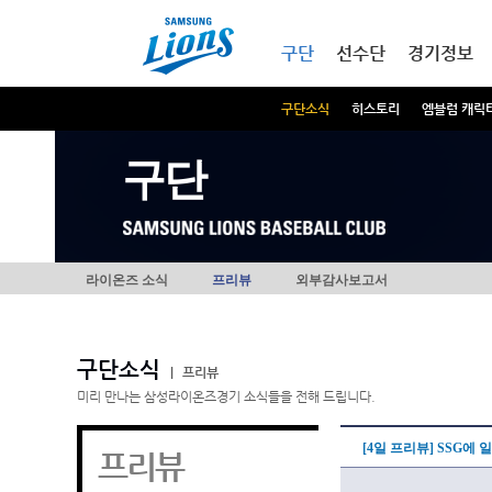
본문내용 바로가기
메인메뉴 바로가기
구단
선수단
경기정보
구단소식
히스토리
엠블럼 캐릭
구단
라이온즈 소식
프리뷰
외부감사보고서
구단소식
|
프리뷰
미리 만나는 삼성라이온즈경기 소식들을 전해 드립니다.
[4일 프리뷰] SSG에
프리뷰