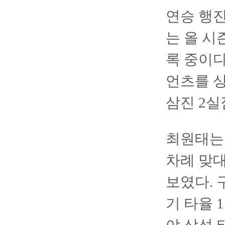
연승 행진
는 올 시
록 중이다
언츠를 상
삼진 2실
최원태는 
차례 맞대
보였다. 
기 타율 