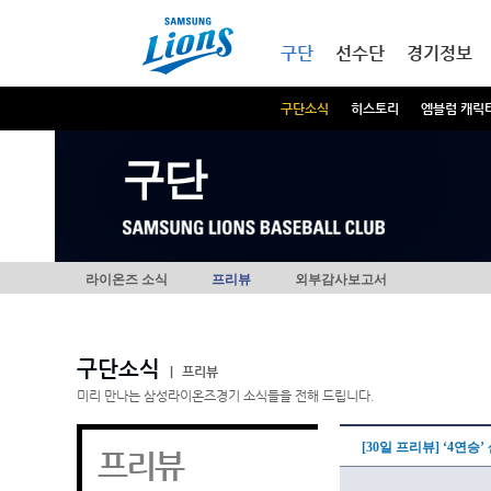
본문내용 바로가기
메인메뉴 바로가기
구단
선수단
경기정보
구단소식
히스토리
엠블럼 캐릭
구단
라이온즈 소식
프리뷰
외부감사보고서
구단소식
|
프리뷰
미리 만나는 삼성라이온즈경기 소식들을 전해 드립니다.
[30일 프리뷰] ‘4연
프리뷰