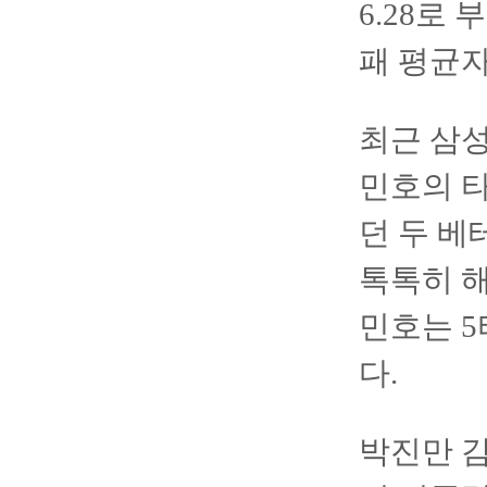
6.28로
패 평균자
최근 삼성
민호의 타
던 두 베
톡톡히 해
민호는 5
다.
박진만 감