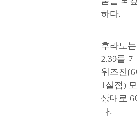
움을 되갚
하다.
후라도는 
2.39를 
위즈전(6
1실점) 
상대로 
다.