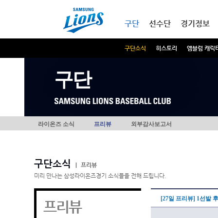
본문내용 바로가기
메인메뉴 바로가기
구단
선수단
경기정보
구단소식
히스토리
엠블럼 캐릭
구단
라이온즈 소식
프리뷰
외부감사보고서
구단소식
|
프리뷰
미리 만나는 삼성라이온즈경기 소식들을 전해 드립니다.
[27일 프리뷰] 1선발
프리뷰