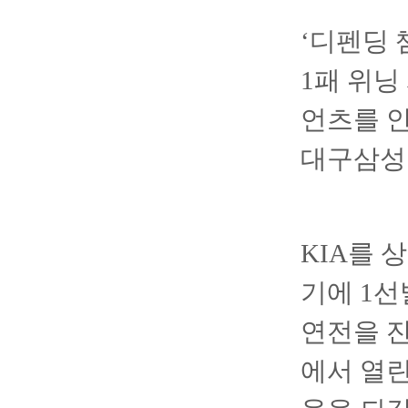
‘디펜딩 
1패 위닝
언츠를 안
대구삼성
KIA를 
기에 1선
연전을 잔
에서 열린