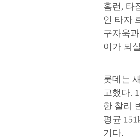
홈런, 타
인 타자 
구자욱과 
이가 되살
롯데는 새
고했다. 
한 찰리 
평균 15
기다.