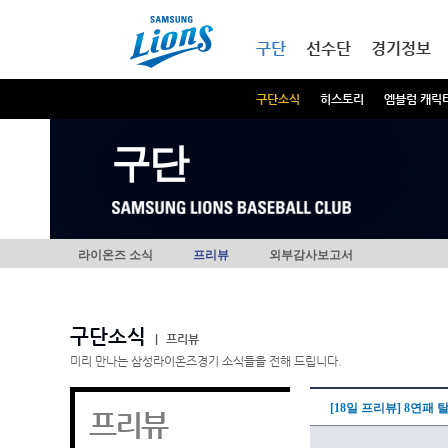
본문내용 바로가기
메인메뉴 바로가기
구단
선수단
경기정보
구단소식
히스토리
엠블럼 캐릭
구단
라이온즈 소식
프리뷰
외부감사보고서
구단소식
|
프리뷰
미리 만나는 삼성라이온즈경기 소식들을 전해 드립니다.
[18일 프리뷰] 8연패
프리뷰