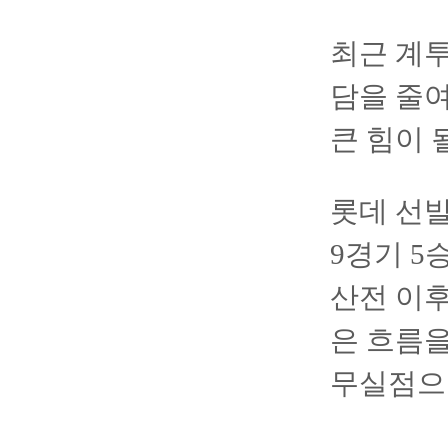
최근 계투
담을 줄
큰 힘이 
롯데 선발
9경기 5승
산전 이후
은 흐름을
무실점으로