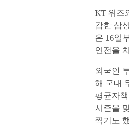
KT 위즈
감한 삼성
은 16일
연전을 치
외국인 투
해 국내 
평균자책점
시즌을 
찍기도 했