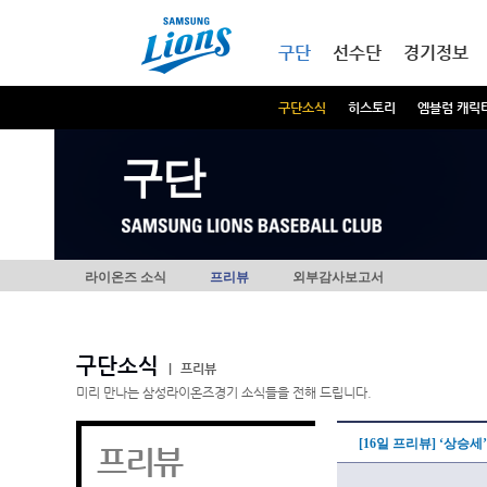
본문내용 바로가기
메인메뉴 바로가기
구단
선수단
경기정보
구단소식
히스토리
엠블럼 캐릭
구단
라이온즈 소식
프리뷰
외부감사보고서
구단소식
|
프리뷰
미리 만나는 삼성라이온즈경기 소식들을 전해 드립니다.
[16일 프리뷰] ‘상승
프리뷰