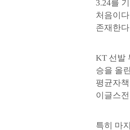
3.24를
처음이다
존재한다
KT 선발
승을 올린
평균자책점
이글스전 
특히 마지