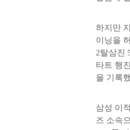
하지만 지
이닝을 허
2탈삼진 
타트 행진
을 기록했
삼성 이적
즈 소속으