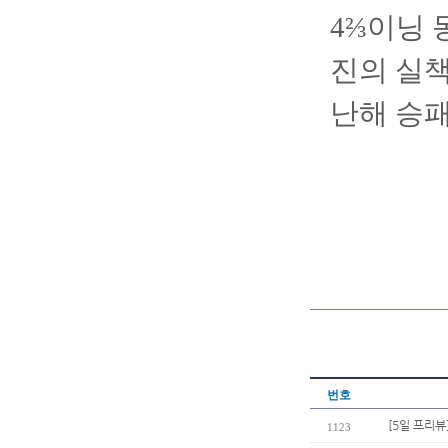
4⅔이닝 
진의 실책
난해 승패
번호
[5일 프리뷰
1123