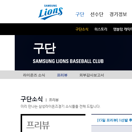
본문내용 바로가기
메인메뉴 바로가기
구단
선수단
경기정보
구단소식
히스토리
엠블럼 캐릭
구단
라이온즈 소식
프리뷰
외부감사보고서
구단소식
|
프리뷰
미리 만나는 삼성라이온즈경기 소식들을 전해 드립니다.
[15일 프리뷰] 1선발
프리뷰