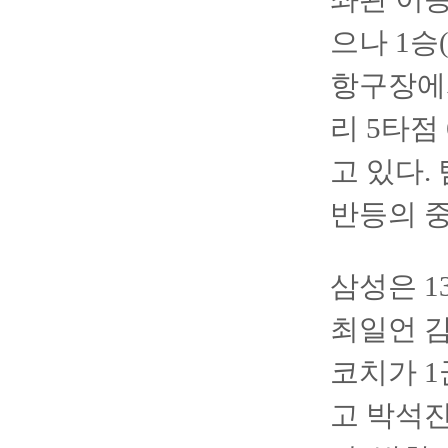
으나 1승
항구장에서
리 5타점
고 있다.
반등의 중
삼성은 1
최일언 감
코치가 1
고 박석진