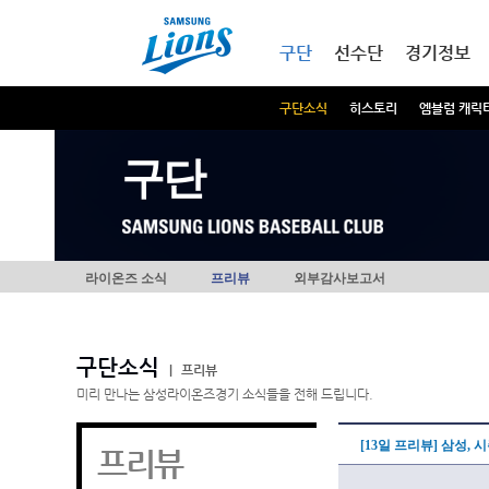
본문내용 바로가기
메인메뉴 바로가기
구단
선수단
경기정보
구단소식
히스토리
엠블럼 캐릭
구단
라이온즈 소식
프리뷰
외부감사보고서
구단소식
|
프리뷰
미리 만나는 삼성라이온즈경기 소식들을 전해 드립니다.
[13일 프리뷰] 삼성,
프리뷰