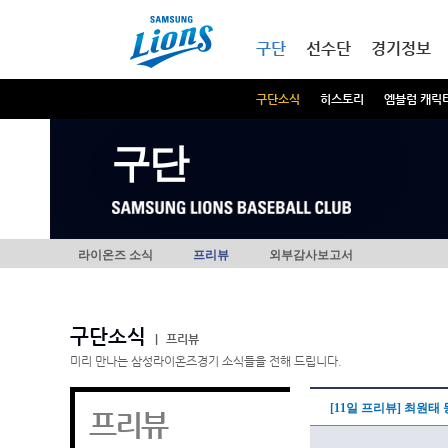
본문내용 바로가기
메인메뉴 바로가기
구단
선수단
경기정보
구단소식
히스토리
엠블럼 캐릭
구단
라이온즈 소식
프리뷰
외부감사보고서
구단소식
|
프리뷰
미리 만나는 삼성라이온즈경기 소식들을 전해 드립니다.
[11일 프리뷰] 최원
프리뷰