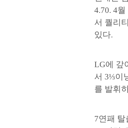
4.70. 
서 퀄리
있다.
LG에 갚
서 3⅓이
를 발휘하
7연패 탈