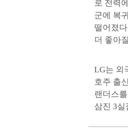
로 전력에
군에 복귀
떨어졌다
더 좋아질
LG는 외
호주 출신
랜더스를 
삼진 3실