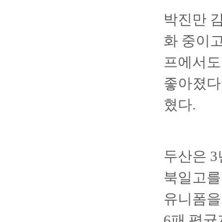
박진만 
화 중이고
프에서도
좋아졌다
혔다.
두산은 3
북일고를 
유니폼을 
6패 평균