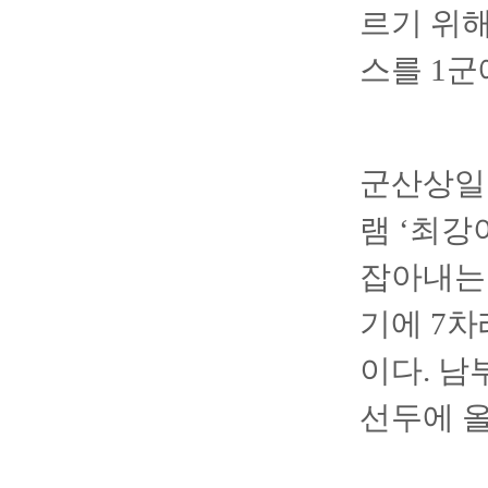
르기 위해
스를 1군
군산상일고
램 ‘최강
잡아내는 
기에 7차
이다. 남
선두에 올