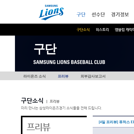
본문내용 바로가기
메인메뉴 바로가기
구단
선수단
경기정보
구단소식
히스토리
엠블럼 캐릭
구단
라이온즈 소식
프리뷰
외부감사보고서
구단소식
|
프리뷰
미리 만나는 삼성라이온즈경기 소식들을 전해 드립니다.
[4일 프리뷰] 퓨처스 
프리뷰