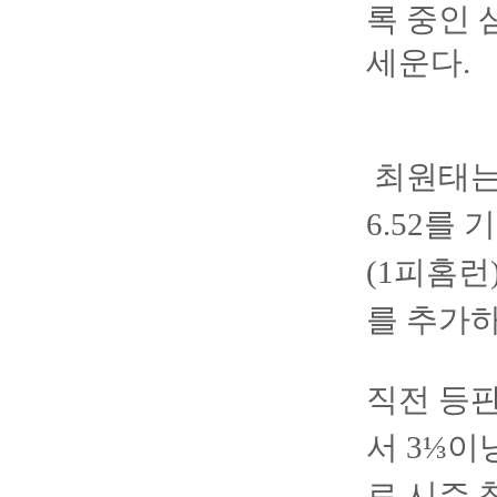
록 중인 
세운다.
최원태는
6.52를
(1피홈런
를 추가
직전 등판
서 3⅓이
로 시즌 