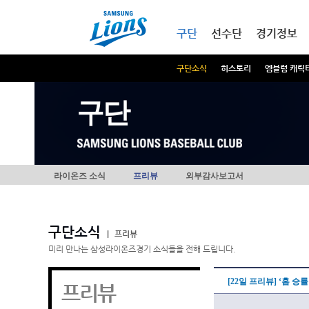
본문내용 바로가기
메인메뉴 바로가기
구단
선수단
경기정보
구단소식
히스토리
엠블럼 캐릭
구단
라이온즈 소식
프리뷰
외부감사보고서
구단소식
|
프리뷰
미리 만나는 삼성라이온즈경기 소식들을 전해 드립니다.
[22일 프리뷰] ‘홈 승률
프리뷰