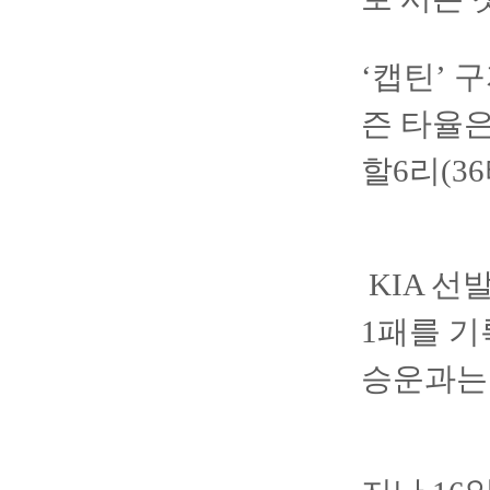
‘캡틴’ 
즌 타율은
할6리(3
KIA 선
1패를 기
승운과는