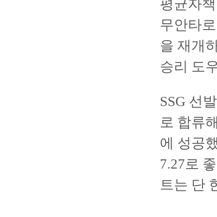
평균자책점
무안타로 
을 재개하
승리 도우
SSG 선
로 합류해
에 성공했
7.27로
트는 단 