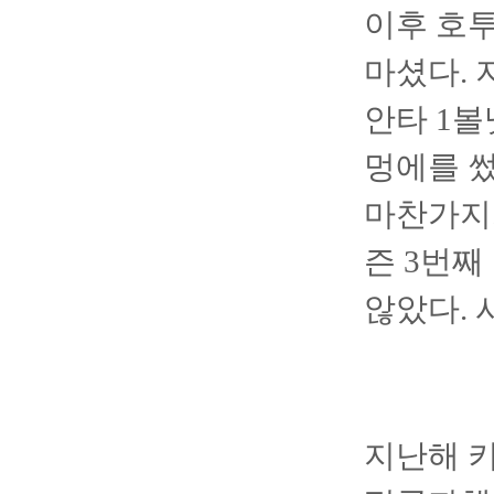
이후 호투
마셨다. 
안타 1볼
멍에를 썼
마찬가지.
즌 3번
않았다. 
지난해 키