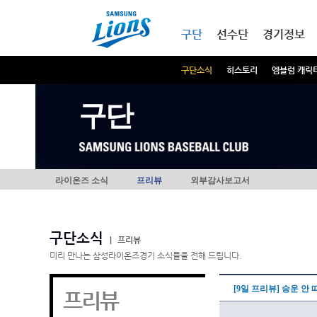
본문내용 바로가기
메인메뉴 바로가기
구단
선수단
경기정보
구단소식
히스토리
엠블럼 캐릭
구단
라이온즈 소식
프리뷰
외부감사보고서
구단소식
|
프리뷰
미리 만나는 삼성라이온즈경기 소식들을 전해 드립니다.
[9일 프리뷰] 승운 안
프리뷰