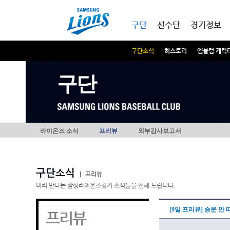
본문내용 바로가기
메인메뉴 바로가기
구단
선수단
경기정보
구단소식
히스토리
엠블럼 캐릭
구단
라이온즈 소식
프리뷰
외부감사보고서
구단소식
|
프리뷰
미리 만나는 삼성라이온즈경기 소식들을 전해 드립니다.
[9일 프리뷰] 승운 안
프리뷰