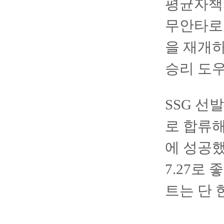
평균자책점
무안타로 
을 재개하
승리 도우
SSG 선
로 합류해
에 성공했
7.27로
트는 단 