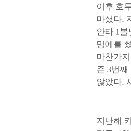
이후 호투
마셨다. 
안타 1볼
멍에를 썼
마찬가지.
즌 3번
않았다. 
지난해 키