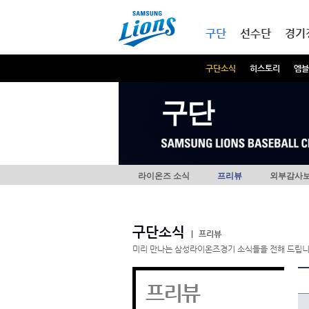
본문내용 바로가기
메인메뉴 바로가기
구단
선수단
경기
구단소식
히스토리
엠블
구단
라이온즈 소식
프리뷰
외부감사
구단소식
|
프리뷰
미리 만나는 삼성라이온즈경기 소식들을 전해 드립니
프리뷰