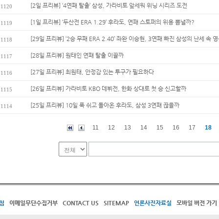
[2일 프리뷰] ‘4연패 탈출’ 삼성, 가라비토 앞세워 위닝 시리즈 도전
1120
[1일 프리뷰] ‘두산전 ERA 1.29’ 후라도, 연패 스토퍼의 위용 뽐낼까?
1119
[29일 프리뷰] ‘2승 무패 ERA 2.40’ 좌완 이승현, 3연패 빠진 삼성의 난세 속 영
1118
[28일 프리뷰] 원태인 연패 탈출 이끌까
1117
[27일 프리뷰] 최원태, 안정감 있는 투구가 필요하다
1116
[26일 프리뷰] 가라비토 KBO 데뷔전, 한화 상대로 첫 승 신고할까
1115
[25일 프리뷰] 10일 푹 쉬고 돌아온 후라도, 삼성 3연패 끊을까
1114
11
12
13
14
15
16
17
18
침
이메일무단수집거부
CONTACT US
SITEMAP
언론사진자료실
모바일 버전 가기