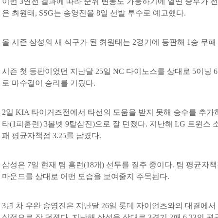
이번 3연전 결과에 따라 순위 변동도 가능하기에 열띤 승부가 전
은 최원태, SSG는 송영진을 8일 선발 투수로 예고했다.
올 시즌 삼성의 새 식구가 된 최원태는 2경기에 등판해 1승 무패 
시즌 첫 등판이었던 지난달 25일 NC 다이노스를 상대로 5이닝 
로 마수걸이 승리를 거뒀다.
2일 KIA 타이거즈전에서 타선의 도움을 받지 못해 승수를 추가
타(1피홈런) 3볼넷 9탈삼진)으로 잘 던졌다. 지난해 LG 트윈스 소
패 평균자책점 3.25를 남겼다.
삼성은 7일 현재 팀 홈런(18개) 선두를 질주 중이다. 팀 평균자책점
마운드를 상대로 어떤 모습을 보여줄지 주목된다.
3년 차 우완 송영진은 지난달 26일 롯데 자이언츠와의 대결에서 6
실점으로 잘 던졌다. 지난해 삼성을 상대로 3경기 2패 6.23의 