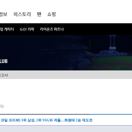
정보
히스토리
팬
쇼핑
럼 캐릭터
GO! 라팍
라이온즈 파트너
보고서
다.
[8일 프리뷰] 3위 삼성, 2위 SSG와 격돌…최원태 2승 재도전