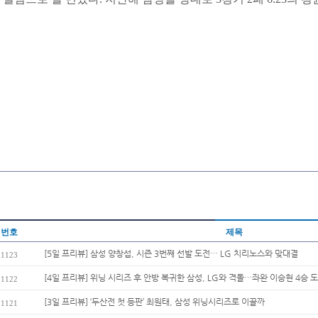
번호
제목
[5일 프리뷰] 삼성 양창섭, 시즌 3번째 선발 도전… LG 치리노스와 맞대결
1123
[4일 프리뷰] 위닝 시리즈 후 안방 복귀한 삼성, LG와 격돌…좌완 이승현 4승 
1122
[3일 프리뷰] ‘두산전 첫 등판’ 최원태, 삼성 위닝시리즈로 이끌까
1121