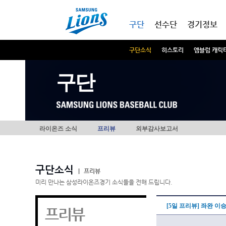
본문내용 바로가기
메인메뉴 바로가기
구단
선수단
경기정보
구단소식
히스토리
엠블럼 캐릭
구단
라이온즈 소식
프리뷰
외부감사보고서
구단소식
|
프리뷰
미리 만나는 삼성라이온즈경기 소식들을 전해 드립니다.
[5일 프리뷰] 좌완 이
프리뷰