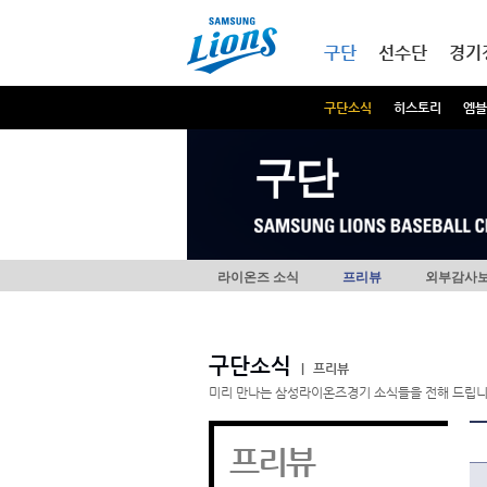
본문내용 바로가기
메인메뉴 바로가기
구단
선수단
경기
구단소식
히스토리
엠블
구단
라이온즈 소식
프리뷰
외부감사
구단소식
|
프리뷰
미리 만나는 삼성라이온즈경기 소식들을 전해 드립니
프리뷰