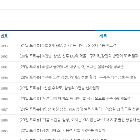
번호
제목
[31일 프리뷰] ‘5월 2패 ERA 2.77’ 원태인, LG 상대 4승 재도전
1093
[30일 프리뷰] ‘4연승’ 삼성, 선두 LG와 격돌…구자욱,강민호 방망이 또 터질까
1092
[29일 프리뷰] 최원태 돌아왔다! 대구 강자, 롯데전 설욕+4승 정조준
1091
[28일 프리뷰] ‘4연승 도전’ 삼성, 레예스 선발 출격…구자욱 타격감 회복 절실
1090
[27일 프리뷰] 1선발 후라도, 삼성의 3연승 선사할까
1089
[25일 프리뷰] ‘푸른 피의 에이스’ 원태인, 홈 극강 모드로 시즌 4승 재도전
1088
[24일 프리뷰] 4연승 놓친 삼성, KIA 상대 설욕 노린다…이승현 vs 김도현 선발 
1087
[23일 프리뷰] ‘키움 스윕승’ 삼성, 이제는 KIA 잡는다…1차 지명 출신 황동재 선발
1086
[22일 프리뷰] 삼성 레예스, 키움전 싹쓸이 3연승 이끌까
1085