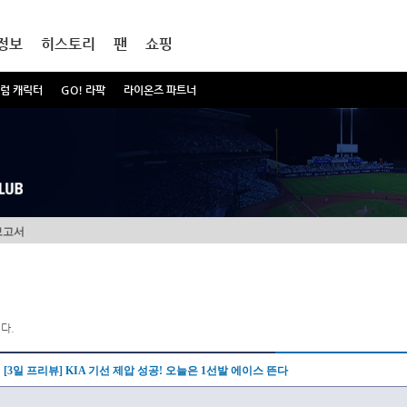
정보
히스토리
팬
쇼핑
럼 캐릭터
GO! 라팍
라이온즈 파트너
보고서
다.
[3일 프리뷰] KIA 기선 제압 성공! 오늘은 1선발 에이스 뜬다