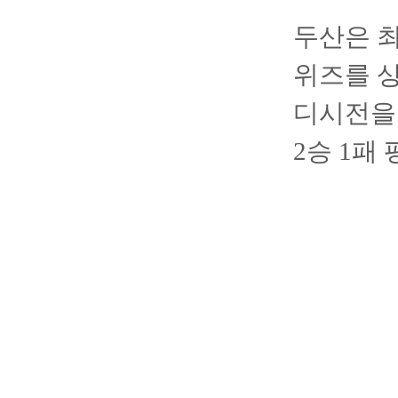
두산은 최
위즈를 상
디시전을 
2승 1패