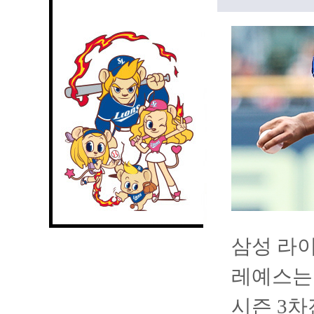
삼성 라이
레예스는
시즌 3차