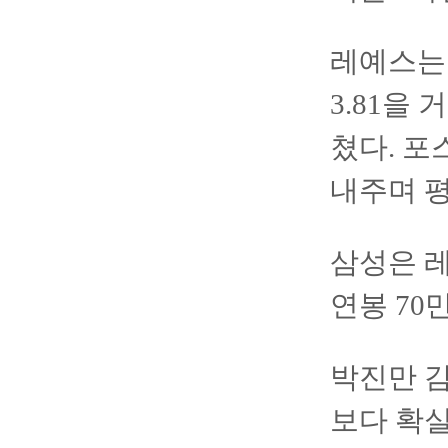
레예스는 
3.81을
쳤다. 포
내주며 평
삼성은 레
연봉 70
박진만 감
보다 확실