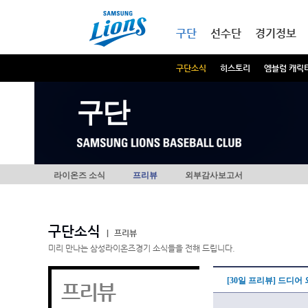
본문내용 바로가기
메인메뉴 바로가기
구단
선수단
경기정보
구단소식
히스토리
엠블럼 캐릭
구단
라이온즈 소식
프리뷰
외부감사보고서
구단소식
|
프리뷰
미리 만나는 삼성라이온즈경기 소식들을 전해 드립니다.
[30일 프리뷰] 드디어
프리뷰