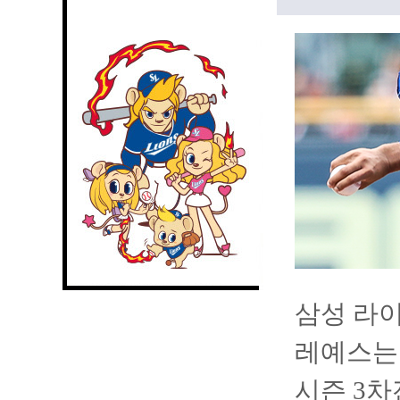
삼성 라이
레예스는
시즌 3차