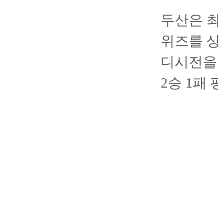
두산은 최
위즈를 상
디시전을 
2승 1패