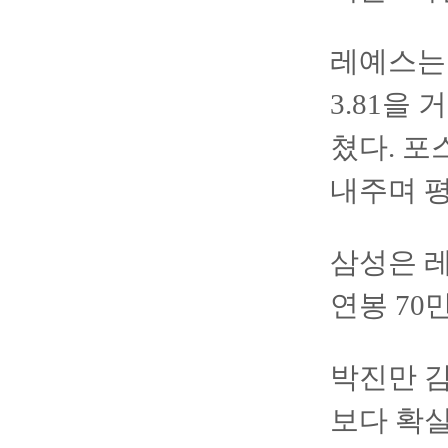
레예스는 
3.81을
쳤다. 포
내주며 평
삼성은 레
연봉 70
박진만 감
보다 확실