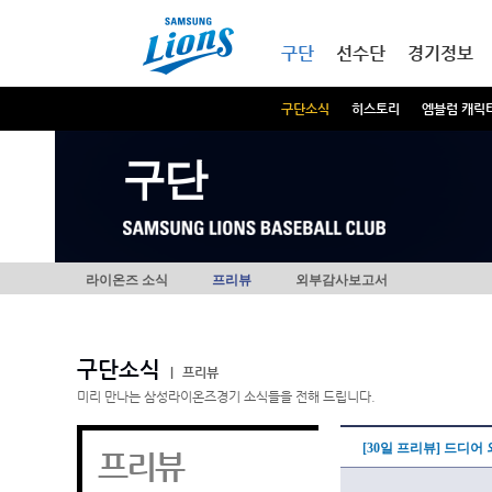
본문내용 바로가기
메인메뉴 바로가기
구단
선수단
경기정보
구단소식
히스토리
엠블럼 캐릭
구단
라이온즈 소식
프리뷰
외부감사보고서
구단소식
|
프리뷰
미리 만나는 삼성라이온즈경기 소식들을 전해 드립니다.
[30일 프리뷰] 드디어
프리뷰