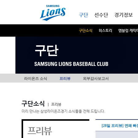
본문내용 바로가기
메인메뉴 바로가기
구단
선수단
경기정보
구단소식
히스토리
엠블럼 캐릭
구단
라이온즈 소식
프리뷰
외부감사보고서
구단소식
|
프리뷰
미리 만나는 삼성라이온즈경기 소식들을 전해 드립니다.
[28일 프리뷰] 연패 
프리뷰