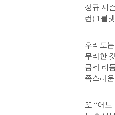
정규 시즌
런) 1볼
후라도는 
무리한 것
금세 리
족스러운 
또 “어느