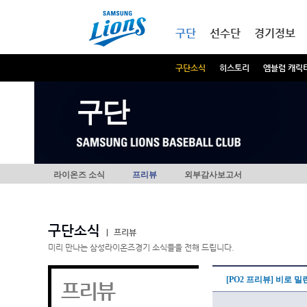
본문내용 바로가기
메인메뉴 바로가기
구단
선수단
경기정보
구단소식
히스토리
엠블럼 캐릭
구단
라이온즈 소식
프리뷰
외부감사보고서
구단소식
|
프리뷰
미리 만나는 삼성라이온즈경기 소식들을 전해 드립니다.
[PO2 프리뷰] 비로 
프리뷰