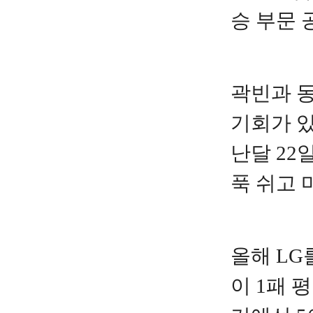
승 부문 
곽빈과 동
기회가 있
난달 22
푹 쉬고 
올해 LG
이 1패 