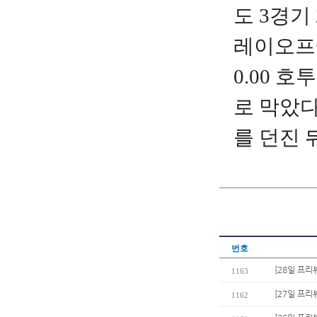
도 3경기
레이오프
0.00 
로 막았다
를 던진 
번호
[28일 프리
1163
[27일 프리
1162