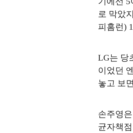
기에선 5
로 막았지
피홈런) 
LG는 당
이었던 엔
놓고 보면
손주영은 
균자책점 