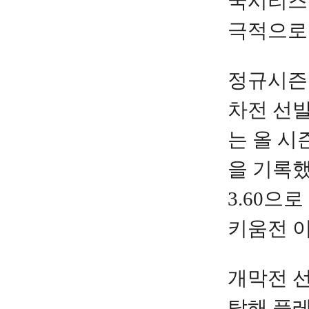
국시리즈 
극적으로
정규시즌 
차전 선발
는 올 시
을 기록했
3.60으
키움전 이
개막전 선
탈해 플레