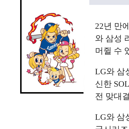
22년 만
와 삼성 
머쥘 수 
LG와 삼
신한 SO
전 맞대결
LG와 삼