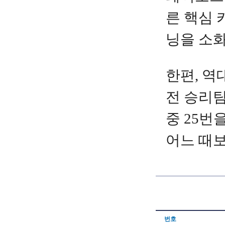
른 핵심 
닝을 소화
한편, 역
전 승리팀
중 25번
어느 때보
번호