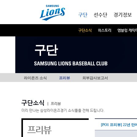
본문내용 바로가기
메인메뉴 바로가기
구단
선수단
경기정보
구단소식
히스토리
엠블럼 캐릭
구단
라이온즈 소식
프리뷰
외부감사보고서
구단소식
|
프리뷰
미리 만나는 삼성라이온즈경기 소식들을 전해 드립니다.
[PO1 프리뷰] 22년 만
프리뷰