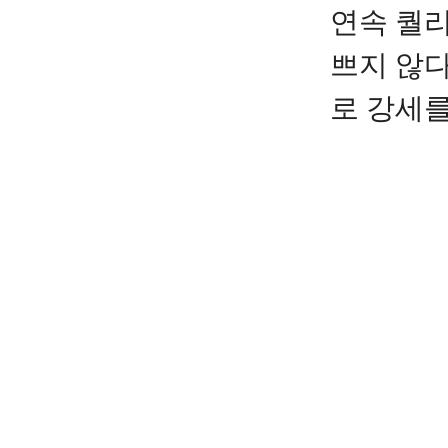
연속 퀄
쁘지 않다
로 강세를