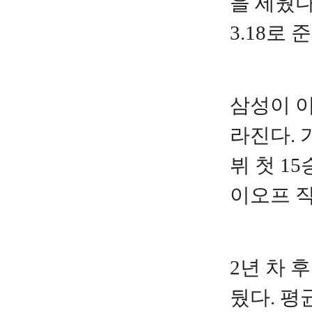
을 세웠다
3.18로
삼성이 이
라진다. 
뷔 첫 1
이오프 직
2년 차 
뒀다. 평