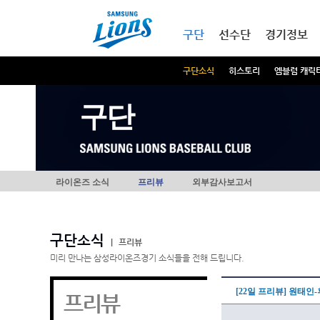
본문내용 바로가기
메인메뉴 바로가기
구단
선수단
경기정보
구단소식
히스토리
엠블럼 캐릭
구단
라이온즈 소식
프리뷰
외부감사보고서
구단소식
|
프리뷰
미리 만나는 삼성라이온즈경기 소식들을 전해 드립니다.
[22일 프리뷰] 원태
프리뷰