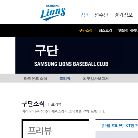
본문내용 바로가기
메인메뉴 바로가기
구단
선수단
경기정보
구단소식
히스토리
엠블럼 캐릭
구단
라이온즈 소식
프리뷰
외부감사보고서
구단소식
|
프리뷰
미리 만나는 삼성라이온즈경기 소식들을 전해 드립니다.
[19일 프리뷰] 'KT전
프리뷰