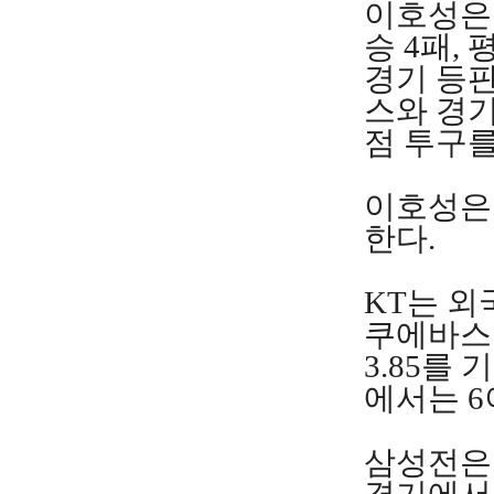
이호성은 
승 4패,
경기 등판
스와 경기
점 투구를
이호성은 
한다.
KT는 외
쿠에바스는
3.85를
에서는 6
삼성전은 