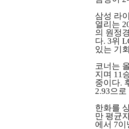
삼성 라
열리는 20
의 원정
다. 3위
있는 기
코너는 올
지며 11
중이다. 
2.93으
한화를 상
만 평균자
에서 7이