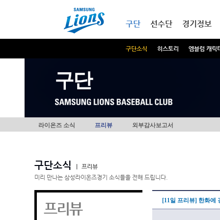
본문내용 바로가기
메인메뉴 바로가기
구단
선수단
경기정보
구단소식
히스토리
엠블럼 캐릭
구단
라이온즈 소식
프리뷰
외부감사보고서
구단소식
|
프리뷰
미리 만나는 삼성라이온즈경기 소식들을 전해 드립니다.
[11일 프리뷰] 한화에
프리뷰