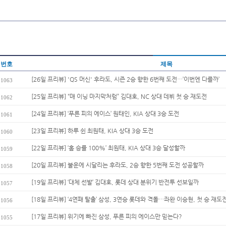
번호
제목
[26일 프리뷰] 'QS 머신' 후라도, 시즌 2승 향한 6번째 도전…’이번엔 다를까’
1063
[25일 프리뷰] “매 이닝 마지막처럼” 김대호, NC 상대 데뷔 첫 승 재도전
1062
[24일 프리뷰] ‘푸른 피의 에이스’ 원태인, KIA 상대 3승 도전
1061
[23일 프리뷰] 하루 쉰 최원태, KIA 상대 3승 도전
1060
[22일 프리뷰] ‘홈 승률 100%’ 최원태, KIA 상대 3승 달성할까
1059
[20일 프리뷰] 불운에 시달리는 후라도, 2승 향한 5번째 도전 성공할까
1058
[19일 프리뷰] ‘대체 선발’ 김대호, 롯데 상대 분위기 반전투 선보일까
1057
[18일 프리뷰] ‘4연패 탈출’ 삼성, 3연승 롯데와 격돌…좌완 이승현, 첫 승 재도
1056
[17일 프리뷰] 위기에 빠진 삼성, 푸른 피의 에이스만 믿는다?
1055