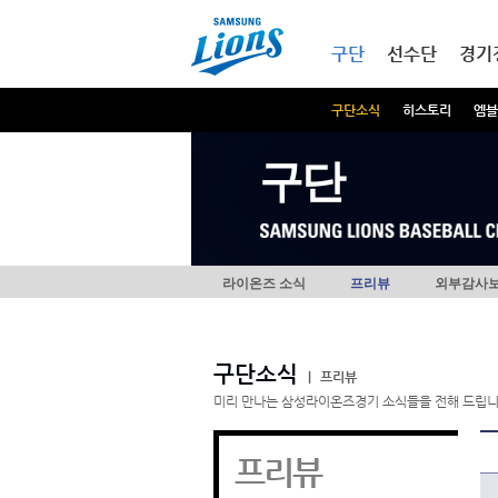
본문내용 바로가기
메인메뉴 바로가기
구단
선수단
경기
구단소식
히스토리
엠블
구단
라이온즈 소식
프리뷰
외부감사
구단소식
|
프리뷰
미리 만나는 삼성라이온즈경기 소식들을 전해 드립니
프리뷰