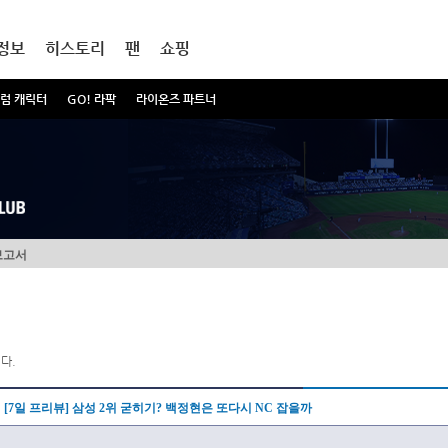
정보
히스토리
팬
쇼핑
럼 캐릭터
GO! 라팍
라이온즈 파트너
보고서
다.
[7일 프리뷰] 삼성 2위 굳히기? 백정현은 또다시 NC 잡을까